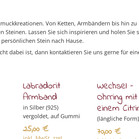
chmuckkreationen. Von Ketten, Armbändern bis hin zu
en Steinen.
Lassen Sie sich inspirieren und holen Sie 
 persönlichen Stein nach Hause.
 dabei ist, dann kontaktieren Sie uns gerne für ein
Labradorit
Wechsel –
Armband
Ohrring mit
einem Citri
in Silber (925)
vergoldet, auf Gummi
(längliche Form)
25,00
€
70,00
€
inkl. MwSt, zzgl.