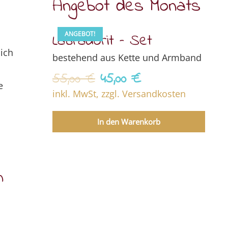
Angebot des Monats
ANGEBOT!
Labradorit – Set
sich
bestehend aus Kette und Armband
Ursprünglicher
Aktueller
55,00
€
45,00
€
e
Preis
Preis
inkl. MwSt, zzgl. Versandkosten
war:
ist:
55,00 €
45,00 €.
In den Warenkorb
n